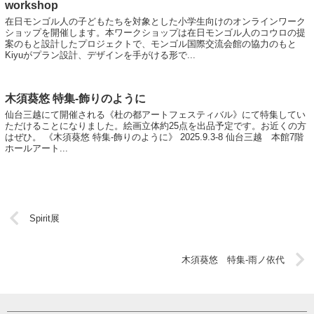
workshop
在日モンゴル人の子どもたちを対象とした小学生向けのオンラインワーク
ショップを開催します。本ワークショップは在日モンゴル人のコウロの提
案のもと設計したプロジェクトで、モンゴル国際交流会館の協力のもと
Kiyuがプラン設計、デザインを手がける形で...
木須葵悠 特集-飾りのように
仙台三越にて開催される《杜の都アートフェスティバル》にて特集してい
ただけることになりました。絵画立体約25点を出品予定です。お近くの方
はぜひ。 《木須葵悠 特集-飾りのように》 2025.9.3-8 仙台三越 本館7階
ホールアート...
Spirit展
木須葵悠 特集-雨ノ依代