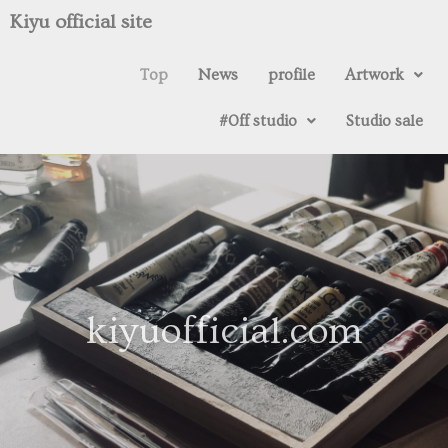
Kiyu official site
Top
News
profile
Artwork
#0ff studio
Studio sale
kiyuofficial.com