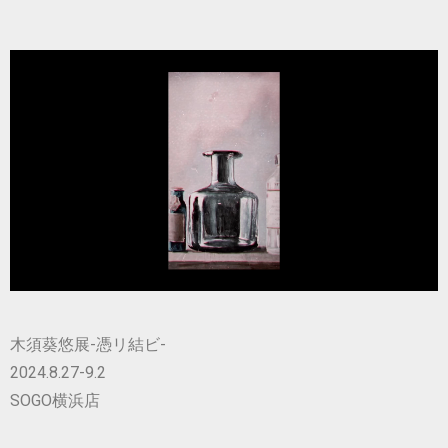
木須葵悠展-憑リ結ビ-
2024.8.27-9.2
SOGO横浜店