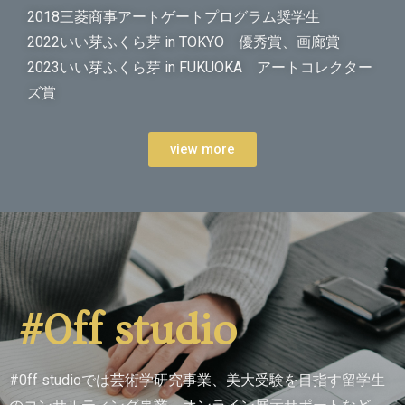
2018三菱商事アートゲートプログラム奨学生
2022いい芽ふくら芽 in TOKYO 優秀賞、画廊賞
2023いい芽ふくら芽 in FUKUOKA アートコレクター
ズ賞
view more
#0ff studio
#0ff studioでは芸術学研究事業、美大受験を目指す留学生