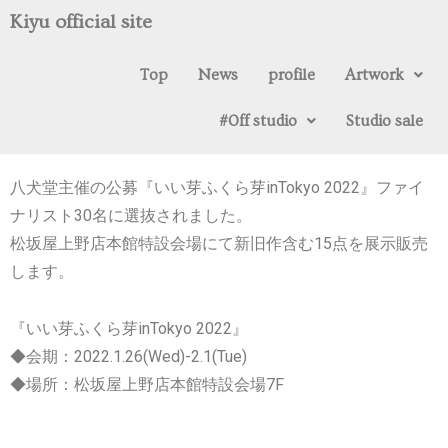
Kiyu official site
Top
News
profile
Artwork
#0ff studio
Studio sale
2021.12.26
八犬堂主催の公募『いい芽ふくら芽inTokyo 2022』ファイ
ナリスト30名に選抜されました。
松坂屋上野店本館特設会場にて新旧作含む15点を展示販売
します。
『いい芽ふくら芽inTokyo 2022』
◆会期：2022.1.26(Wed)-2.1(Tue)
◆場所：松坂屋上野店本館特設会場7F