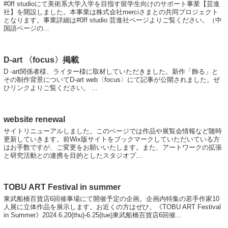
#0ff studioにて美術系大学入学を目指す留学生向けのサポート事業【芸進
社】を開設しました。本事業は株式会社merciさまとの共同プロジェクト
となります。事業詳細は#0ff studio 芸進社ページよりご覧ください。（中
国語ページの...
D-art 〈focus〉掲載
D -art関係者様、ライター様に取材していただきました。新作「飾る」と
その制作背景についてD-art web〈focus〉にて記事が公開されました。ぜ
ひリンクよりご覧ください。 ...
website renewal
サイトリニューアルしました。このページでは作品や展覧会情報など随時
更新していきます。前Wix版サイトをブックマークしていただいている方
はお手数ですが、ご変更をお願いいたします。また、アートワークの拡張
と研究活動との連携を目的としたスタジオプ...
TOBU ART Festival in summer
東武船橋百貨店6回催事場にて開催予定の企画。企画内特集の若手作家10
人展に立体作品を展示します。お近くの方はぜひ。《TOBU ART Festival
in Summer》2024.6.20(thu)-6.25(tue)東武船橋百貨店6回催...