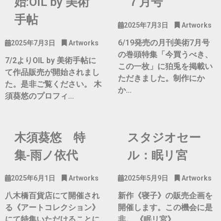
始:OIL by 美術
７月号
手帖
2025年7月3日
Artworks
6/19発売の月刊美術7月号
2025年7月3日
Artworks
の巻頭特集「今買うべき、
7/2よりOIL by 美術手帖に
この一枚」に狛兎を掲載い
て作品販売が開始されまし
ただきました。制作にか
た。是非ご覧ください。 木
か…
須葵悠のプロフィ…
木須葵悠 特
スタジオセー
集-雨ノ依代
ル：眠リ宮
2025年6月1日
Artworks
2025年5月9日
Artworks
八木橋百貨店にて開催され
新作《寝子》の販売企画を
る《アートコレクション》
開催します。この機会に是
にて特集いただけることに
非。 《眠リ宮》