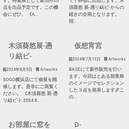
す。特集展として新旧作20
て十粋会に出品します。木
点を出品予定です。この機
須葵悠 展-憑リ結ビ-からの
会にぜひ。 《A…
続きの企画となります。
招…
木須葵悠展-憑
仮想宵宮
リ結ビ-
2024年7月13日
Artworks
BASEにて新作販売を行い
2024年8月9日
Artworks
ます。今回はとある前夜祭
SOGO横浜店にて個展を開
のイメージでセレクション
催します。是非にご高覧く
した３点を発表します🌌こ
ださい。 《木須葵悠 展-憑
の…
リ結ビ-》2024.8…
お部屋に窓を
D-