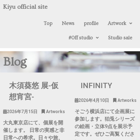
Kiyu official site
Top
News
profile
Artwork
#0ff studio
Studio sale
2021.09.12
Blog
木須葵悠 展-仮
INFINITY
想宵宮-
2026年4月10日
Artworks
そごう横浜店にて企画展に
2026年7月15日
Artworks
参加します。狛兎シリーズ
大丸東京店にて、個展を開
の絵画・立体9点を展示予
催します。 日常の実感と非
定です。ぜひご高覧くださ
日常への希求。日々や旅、