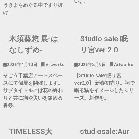
い。…
うきよをめぐる中ですり抜
け…
木須葵悠 展-は
Studio sale:眠
なしずめ-
リ宮ver.2.0
2026年4月10日
Artworks
2026年2月9日
Artworks
そごう千葉店アートスペー
【Studio sale:眠リ宮
スにて個展を開催します。
ver2.0】 新春初売り。祠で
サブタイトルには花の終わ
眠る猫をイメージしたシリ
りと共に病や災いを鎮める
ーズ。新作を…
春祭…
TIMELESS大
studiosale:Aur