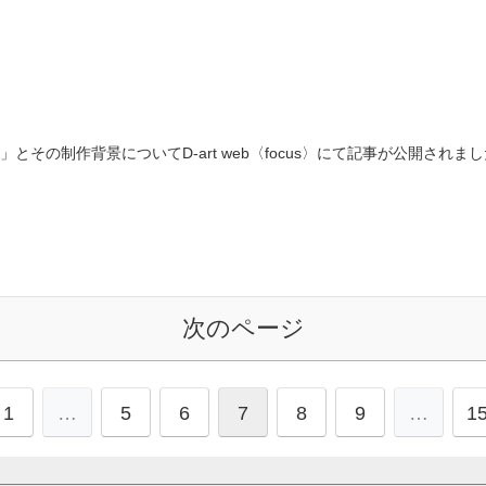
とその制作背景についてD-art web〈focus〉にて記事が公開されまし
次のページ
1
…
5
6
7
8
9
…
1