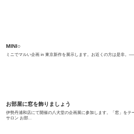
MINI○
ミニでマルい企画 in 東京新作を展示します。お近くの方は是非。—— 《MINI○》 
お部屋に窓を飾りましょう
伊勢丹浦和店にて開催の八犬堂の企画展に参加します。「窓」をテーマに制
サロン お部...